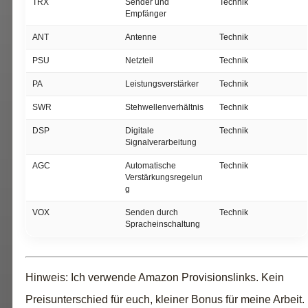
TRX
Sender und
Technik
Empfänger
ANT
Antenne
Technik
PSU
Netzteil
Technik
PA
Leistungsverstärker
Technik
SWR
Stehwellenverhältnis
Technik
DSP
Digitale
Technik
Signalverarbeitung
AGC
Automatische
Technik
Verstärkungsregelun
g
VOX
Senden durch
Technik
Spracheinschaltung
Hinweis: Ich verwende Amazon Provisionslinks. Kein
Preisunterschied für euch, kleiner Bonus für meine Arbeit.