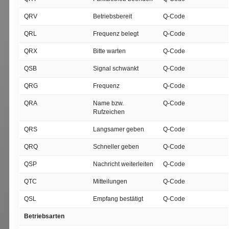
QRV
Betriebsbereit
Q-Code
QRL
Frequenz belegt
Q-Code
QRX
Bitte warten
Q-Code
QSB
Signal schwankt
Q-Code
QRG
Frequenz
Q-Code
QRA
Name bzw.
Q-Code
Rufzeichen
QRS
Langsamer geben
Q-Code
QRQ
Schneller geben
Q-Code
QSP
Nachricht weiterleiten
Q-Code
QTC
Mitteilungen
Q-Code
QSL
Empfang bestätigt
Q-Code
Betriebsarten