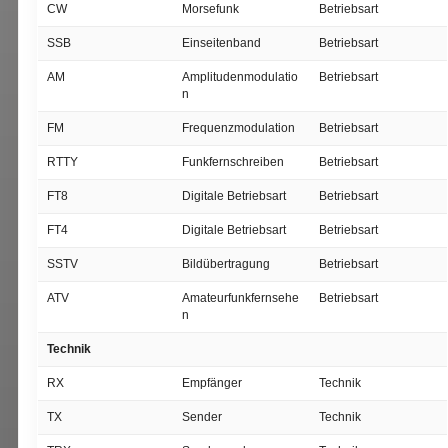
CW
Morsefunk
Betriebsart
SSB
Einseitenband
Betriebsart
AM
Amplitudenmodulatio
Betriebsart
n
FM
Frequenzmodulation
Betriebsart
RTTY
Funkfernschreiben
Betriebsart
FT8
Digitale Betriebsart
Betriebsart
FT4
Digitale Betriebsart
Betriebsart
SSTV
Bildübertragung
Betriebsart
ATV
Amateurfunkfernsehe
Betriebsart
n
Technik
RX
Empfänger
Technik
TX
Sender
Technik