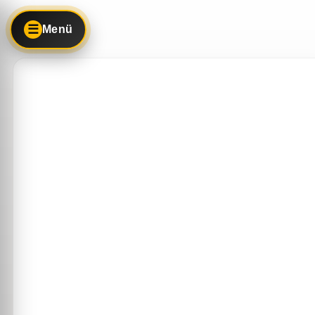
☰
Menü