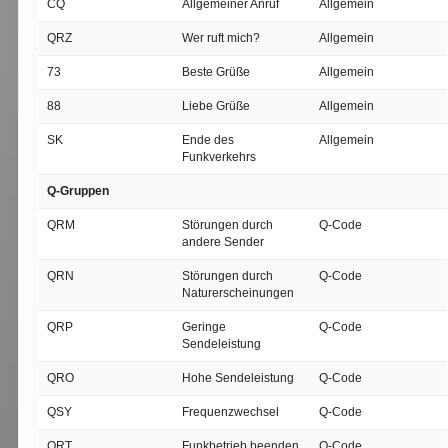
CQ
Allgemeiner Anruf
Allgemein
QRZ
Wer ruft mich?
Allgemein
73
Beste Grüße
Allgemein
88
Liebe Grüße
Allgemein
SK
Ende des
Allgemein
Funkverkehrs
Q-Gruppen
QRM
Störungen durch
Q-Code
andere Sender
QRN
Störungen durch
Q-Code
Naturerscheinungen
QRP
Geringe
Q-Code
Sendeleistung
QRO
Hohe Sendeleistung
Q-Code
QSY
Frequenzwechsel
Q-Code
QRT
Funkbetrieb beenden
Q-Code