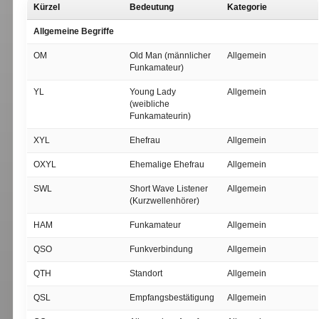
Kürzel
Bedeutung
Kategorie
Allgemeine Begriffe
OM
Old Man (männlicher
Allgemein
Funkamateur)
YL
Young Lady
Allgemein
(weibliche
Funkamateurin)
XYL
Ehefrau
Allgemein
OXYL
Ehemalige Ehefrau
Allgemein
SWL
Short Wave Listener
Allgemein
(Kurzwellenhörer)
HAM
Funkamateur
Allgemein
QSO
Funkverbindung
Allgemein
QTH
Standort
Allgemein
QSL
Empfangsbestätigung
Allgemein