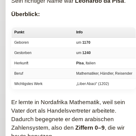
Sein richtiger Name war
Leonardo da Pisa
.
Überblick:
Punkt
Info
Geboren
um
1170
Gestorben
um
1240
Herkunft
Pisa
, Italien
Beruf
Mathematiker, Händler, Reisender
Wichtigstes Werk
„Liber Abaci“ (1202)
Er lernte in Nordafrika Mathematik, weil sein
Vater dort als Handelsvertreter arbeitete.
Dadurch begegnete er dem arabischen
Zahlensystem, also den
Ziffern 0–9
, die wir