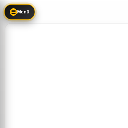
☰
Menü