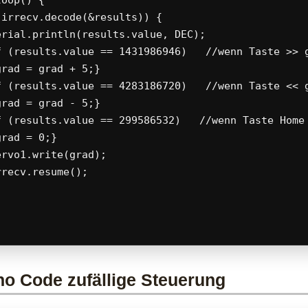
oop() {

(irrecv.decode(&results)) {

erial.println(results.value, DEC);

f (results.value == 1431986946)   //wenn Taste >> g
rad = grad + 5;}

f (results.value == 4283186720)   //wenn Taste << g
rad = grad - 5;}

f (results.value == 299586532)   //wenn Taste Home 
rad = 0;}

rvo1.write(grad);

recv.resume();

no Code zufällige Steuerung