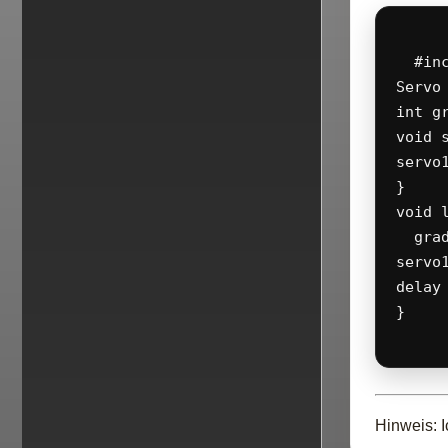
  #in
Servo 
int gr
void s
servo1
}

void l
  grad
servo1
delay 
}

Hinweis: I