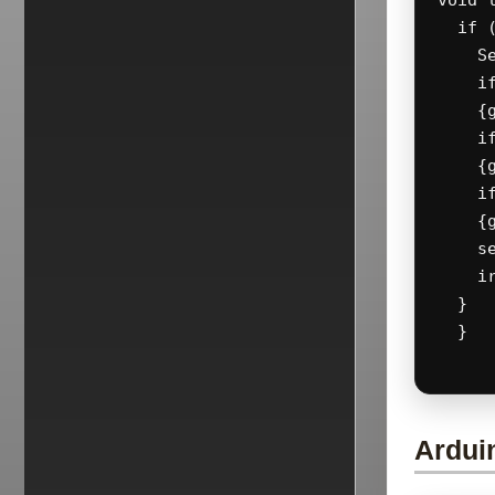
void l
  if 
    S
    i
    {g
    i
    {g
    i
    {g
    se
    ir
  }

  }

Ardui