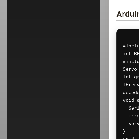
Ardui
#incl
int R
#incl
Servo
int g
IRrecv
decode
void s
  Seri
  irre
  serv
}
