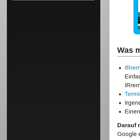
Was m
IRrem
Einfa
IRre
Term
Irgen
Eine
Darauf 
Google 