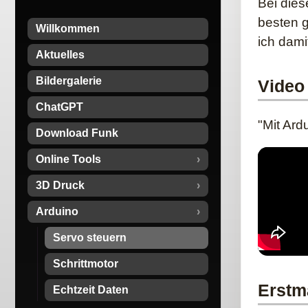
Bei dies
besten g
Willkommen
ich dami
Aktuelles
Bildergalerie
Video
ChatGPT
"Mit Ard
Download Funk
Online Tools
3D Druck
Arduino
Servo steuern
Schrittmotor
Erstm
Echtzeit Daten