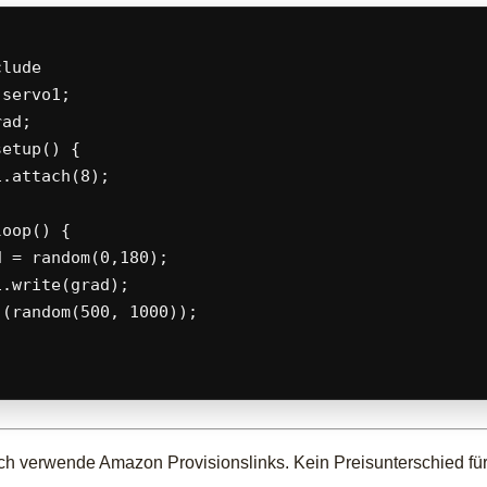
clude 
servo1;

ad;

etup() {

.attach(8);

oop() {

 = random(0,180);  

.write(grad);

(random(500, 1000));

ch verwende Amazon Provisionslinks. Kein Preisunterschied für 