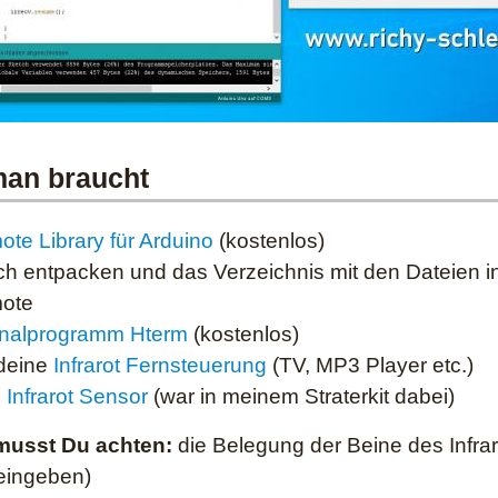
an braucht
ote Library für Arduino
(kostenlos)
ch entpacken und das Verzeichnis mit den Dateien in
mote
inalprogramm Hterm
(kostenlos)
deine
Infrarot Fernsteuerung
(TV, MP3 Player etc.)
n
Infrarot Sensor
(war in meinem Straterkit dabei)
musst Du achten:
die Belegung der Beine des Infra
eingeben)