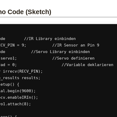
no Code (Sketch)
ude 
       //IR Library einbinden

ECV_PIN = 9;           //IR Sensor an Pin 9

ude 
          //Servo Library einbinden

 servo1;               //Servo definieren

rad = 0;                   //Variable deklarieren

 irrecv(RECV_PIN);

_results results;

etup() {

al.begin(9600);

cv.enableIRIn();

o1.attach(8);
