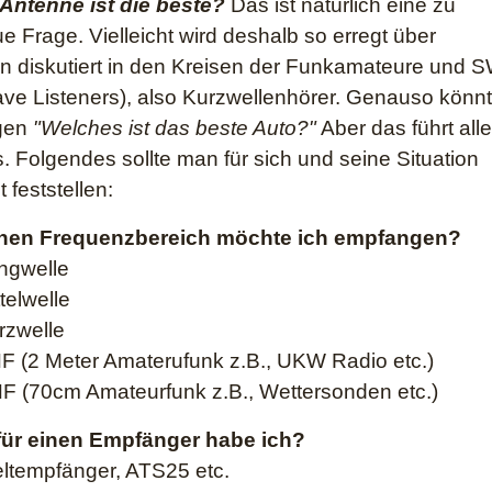
Antenne ist die beste?
Das ist natürlich eine zu
 Frage. Vielleicht wird deshalb so erregt über
n diskutiert in den Kreisen der Funkamateure und 
ve Listeners), also Kurzwellenhörer. Genauso könn
gen
"Welches ist das beste Auto?"
Aber das führt all
s. Folgendes sollte man für sich und seine Situation
 feststellen:
hen Frequenzbereich möchte ich empfangen?
ngwelle
telwelle
rzwelle
F (2 Meter Amaterufunk z.B., UKW Radio etc.)
F (70cm Amateurfunk z.B., Wettersonden etc.)
für einen Empfänger habe ich?
ltempfänger, ATS25 etc.