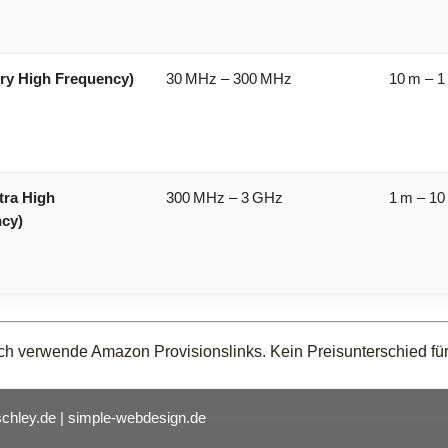
ry High Frequency)
30 MHz – 300 MHz
10 m – 1
tra High
300 MHz – 3 GHz
1 m – 10
cy)
ch verwende Amazon Provisionslinks. Kein Preisunterschied für 
schley.de | simple-webdesign.de