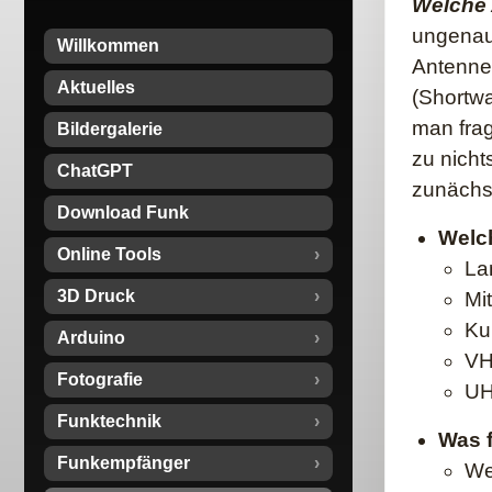
Welche 
ungenaue
Willkommen
Antenne
Aktuelles
(Shortwa
man fra
Bildergalerie
zu nicht
ChatGPT
zunächst
Download Funk
Welc
Online Tools
La
3D Druck
Mit
Ku
Arduino
VH
Fotografie
UH
Funktechnik
Was 
Funkempfänger
We