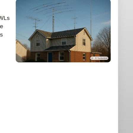
SWLs
te
es