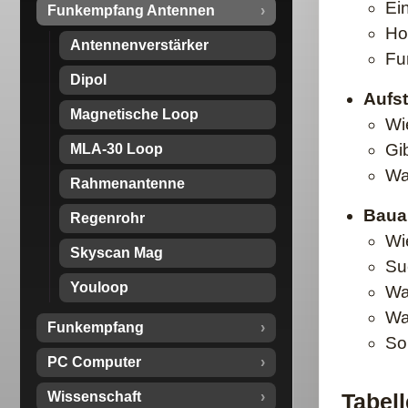
Ei
Funkempfang Antennen
Ho
Antennenverstärker
Fu
Dipol
Aufs
Magnetische Loop
Wi
Gi
MLA-30 Loop
Wa
Rahmenantenne
Bauau
Regenrohr
Wi
Skyscan Mag
Su
Youloop
Wa
Wa
Funkempfang
Sol
PC Computer
Wissenschaft
Tabel