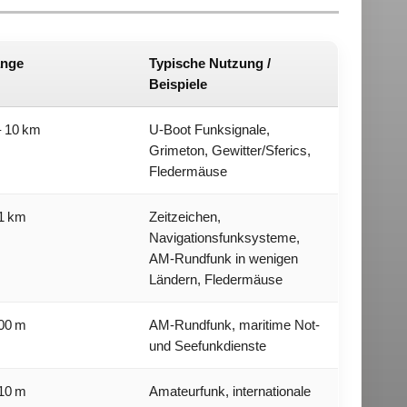
änge
Typische Nutzung /
Beispiele
– 10 km
U-Boot Funksignale,
Grimeton, Gewitter/Sferics,
Fledermäuse
1 km
Zeitzeichen,
Navigationsfunksysteme,
AM-Rundfunk in wenigen
Ländern, Fledermäuse
00 m
AM-Rundfunk, maritime Not-
und Seefunkdienste
10 m
Amateurfunk, internationale