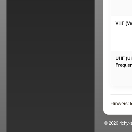
VHF (Ve
UHF (Ul
Frequen
Hinweis: I
© 2026 richy-