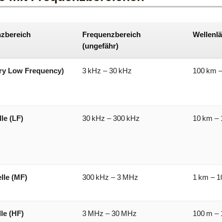
zbereich
Frequenzbereich
Wellenl
(ungefähr)
ry Low Frequency)
3 kHz – 30 kHz
100 km 
le (LF)
30 kHz – 300 kHz
10 km – 
lle (MF)
300 kHz – 3 MHz
1 km – 1
le (HF)
3 MHz – 30 MHz
100 m – 